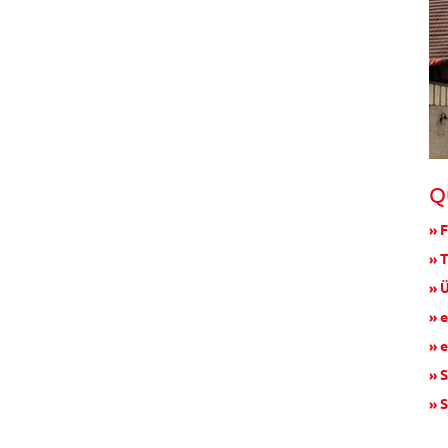
Q
» 
» 
» 
» 
» 
» 
» 