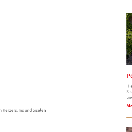
P
Hi
Si
un
Me
 Kerzers, Ins und Siselen