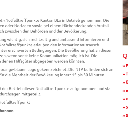
pt «Notfalltreffpunkte Kanton BE» in Betrieb genommen. Die
hen oder Notlagen sowie bei einem flächendeckenden Ausfall
ch zwischen den Behörden und der Bevölkerung.
rung wichtig, sich rechtzeitig und umfassend informieren und
Notfalltreffpunkte erlauben den Informationsaustausch
nter erschwerten Bedingungen. Die Bevölkerung hat an diesen
Q
zen, wenn sonst keine Kommunikation möglich ist. Die
 an denen Hilfsgüter abgegeben werden könnten.
» 
em orange-blauen Logo gekennzeichnet. Die NTP befinden sich an
» 
für die Mehrheit der Bevölkerung innert 15 bis 30 Minuten
» 
ird der Betrieb dieser Notfalltreffpunkte aufgenommen und via
» 
rdurchsagen mitgeteilt.
» 
Notfalltreffpunkt
» 
rhennen
» 