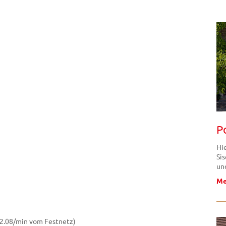
P
Hi
Si
un
Me
 2.08/min vom Festnetz)