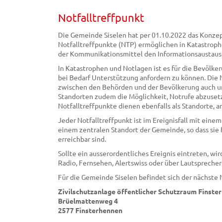
Notfalltreffpunkt
Die Gemeinde Siselen hat per 01.10.2022 das Konze
Notfalltreffpunkte (NTP) ermöglichen in Katastrop
der Kommunikationsmittel den Informationsaustaus
In Katastrophen und Notlagen ist es für die Bevölke
bei Bedarf Unterstützung anfordern zu können. Die 
zwischen den Behörden und der Bevölkerung auch u
Standorten zudem die Möglichkeit, Notrufe abzuset
Notfalltreffpunkte dienen ebenfalls als Standorte,
Jeder Notfalltreffpunkt ist im Ereignisfall mit ein
einem zentralen Standort der Gemeinde, so dass sie 
erreichbar sind.
Sollte ein ausserordentliches Ereignis eintreten, w
Radio, Fernsehen, Alertswiss oder über Lautspreche
Für die Gemeinde Siselen befindet sich der nächste 
Zivilschutzanlage öffentlicher Schutzraum Finste
Brüelmattenweg 4
2577 Finsterhennen